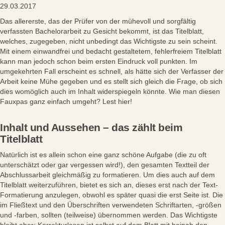
29.03.2017
Das allererste, das der Prüfer von der mühevoll und sorgfältig
verfassten Bachelorarbeit zu Gesicht bekommt, ist das Titelblatt,
welches, zugegeben, nicht unbedingt das Wichtigste zu sein scheint.
Mit einem einwandfrei und bedacht gestaltetem, fehlerfreiem Titelblatt
kann man jedoch schon beim ersten Eindruck voll punkten. Im
umgekehrten Fall erscheint es schnell, als hätte sich der Verfasser der
Arbeit keine Mühe gegeben und es stellt sich gleich die Frage, ob sich
dies womöglich auch im Inhalt widerspiegeln könnte. Wie man diesen
Fauxpas ganz einfach umgeht? Lest hier!
Inhalt und Aussehen – das zählt beim
Titelblatt
Natürlich ist es allein schon eine ganz schöne Aufgabe (die zu oft
unterschätzt oder gar vergessen wird!), den gesamten Textteil der
Abschlussarbeit gleichmäßig zu formatieren. Um dies auch auf dem
Titelblatt weiterzuführen, bietet es sich an, dieses erst nach der Text-
Formatierung anzulegen, obwohl es später quasi die erst Seite ist. Die
im Fließtext und den Überschriften verwendeten Schriftarten, -größen
und -farben, sollten (teilweise) übernommen werden. Das Wichtigste
bleibt aber: Korrekturlesen ist selbst auf dem Blatt mit beinah den