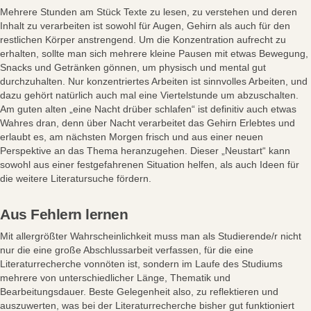
Mehrere Stunden am Stück Texte zu lesen, zu verstehen und deren
Inhalt zu verarbeiten ist sowohl für Augen, Gehirn als auch für den
restlichen Körper anstrengend. Um die Konzentration aufrecht zu
erhalten, sollte man sich mehrere kleine Pausen mit etwas Bewegung,
Snacks und Getränken gönnen, um physisch und mental gut
durchzuhalten. Nur konzentriertes Arbeiten ist sinnvolles Arbeiten, und
dazu gehört natürlich auch mal eine Viertelstunde um abzuschalten.
Am guten alten „eine Nacht drüber schlafen“ ist definitiv auch etwas
Wahres dran, denn über Nacht verarbeitet das Gehirn Erlebtes und
erlaubt es, am nächsten Morgen frisch und aus einer neuen
Perspektive an das Thema heranzugehen. Dieser „Neustart“ kann
sowohl aus einer festgefahrenen Situation helfen, als auch Ideen für
die weitere Literatursuche fördern.
Aus Fehlern lernen
Mit allergrößter Wahrscheinlichkeit muss man als Studierende/r nicht
nur die eine große Abschlussarbeit verfassen, für die eine
Literaturrecherche vonnöten ist, sondern im Laufe des Studiums
mehrere von unterschiedlicher Länge, Thematik und
Bearbeitungsdauer. Beste Gelegenheit also, zu reflektieren und
auszuwerten, was bei der Literaturrecherche bisher gut funktioniert