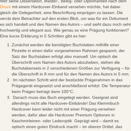
Wer seine Dissertation, Master-, Beleg- oder Diplomarbeit nach dem
Druck
mit einem Hardcover-Einband versehen möchte, hat dabei
gleich die Gelegenheit, eine Beschriftung einprägen zu lassen. Die
verrät dem Betrachter auf den ersten Blick, um was für ein Dokument
es sich handelt und den Namen des Autors – und sieht dazu noch sehr
hochwertig und elegant aus. Wie genau so eine Prägung funktioniert?
Eine kurze Erklärung in 5 Schritten gibt es hier:
Zunächst werden die benötigten Buchstaben mithilfe einer
Pinzette in einen dafür vorgesehenen Rahmen gespannt, der
Satz der Buchstaben erfolgt also manuell. Um optisch die
Überschrift vom Namen des Autors abzuheben, stehen die
Buchstabensets in 2 verschiedenen Größen zur Verfügung – für
die Überschrift in 8 mm und für den Namen des Autors in 5 mm.
Im nächsten Schritt wird der bestückte Prägerahmen in das
Prägegerät eingesetzt und anschließend erhitzt. Die Temperatur
beim Prägen beträgt dann 100°C.
Danach muss das Buch eingelegt werden. Geeignet sind
allerdings nicht alle Hardcover-Einbände! Das Klemmbuch
Hardcover kann leider nicht mit einer Prägung versehen
werden, dafür aber die Hardcover Premium Optionen in
Kaschmirleinen- oder Lederoptik. Geprägt wird – damit es
optisch einen guten Eindruck macht – im oberen Drittel, das