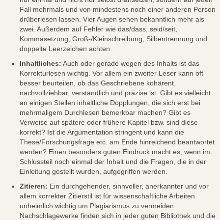
Fall mehrmals und von mindestens noch einer anderen Person
drüberlesen lassen. Vier Augen sehen bekanntlich mehr als
zwei. Außerdem auf Fehler wie das/dass, seid/seit,
Kommasetzung, Groß-/Kleinschreibung, Silbentrennung und
doppelte Leerzeichen achten.
Inhaltliches:
Auch oder gerade wegen des Inhalts ist das
Korrekturlesen wichtig. Vor allem ein zweiter Leser kann oft
besser beurteilen, ob das Geschriebene kohärent,
nachvollziehbar, verständlich und präzise ist. Gibt es vielleicht
an einigen Stellen inhaltliche Dopplungen, die sich erst bei
mehrmaligem Durchlesen bemerkbar machen? Gibt es
Verweise auf spätere oder frühere Kapitel bzw. sind diese
korrekt? Ist die Argumentation stringent und kann die
These/Forschungsfrage etc. am Ende hinreichend beantwortet
werden? Einen besonders guten Eindruck macht es, wenn im
Schlussteil noch einmal der Inhalt und die Fragen, die in der
Einleitung gestellt wurden, aufgegriffen werden.
Zitieren:
Ein durchgehender, sinnvoller, anerkannter und vor
allem korrekter Zitierstil ist für wissenschaftliche Arbeiten
unheimlich wichtig um Plagiarismus zu vermeiden.
Nachschlagewerke finden sich in jeder guten Bibliothek und die