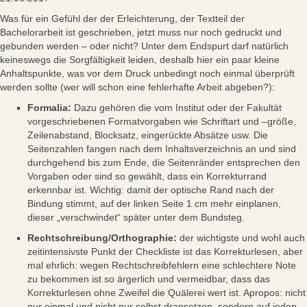
Was für ein Gefühl der der Erleichterung, der Textteil der
Bachelorarbeit ist geschrieben, jetzt muss nur noch gedruckt und
gebunden werden – oder nicht? Unter dem Endspurt darf natürlich
keineswegs die Sorgfältigkeit leiden, deshalb hier ein paar kleine
Anhaltspunkte, was vor dem Druck unbedingt noch einmal überprüft
werden sollte (wer will schon eine fehlerhafte Arbeit abgeben?):
Formalia:
Dazu gehören die vom Institut oder der Fakultät
vorgeschriebenen Formatvorgaben wie Schriftart und –größe,
Zeilenabstand, Blocksatz, eingerückte Absätze usw. Die
Seitenzahlen fangen nach dem Inhaltsverzeichnis an und sind
durchgehend bis zum Ende, die Seitenränder entsprechen den
Vorgaben oder sind so gewählt, dass ein Korrekturrand
erkennbar ist. Wichtig: damit der optische Rand nach der
Bindung stimmt, auf der linken Seite 1 cm mehr einplanen,
dieser „verschwindet“ später unter dem Bundsteg.
Rechtschreibung/Orthographie:
der wichtigste und wohl auch
zeitintensivste Punkt der Checkliste ist das Korrekturlesen, aber
mal ehrlich: wegen Rechtschreibfehlern eine schlechtere Note
zu bekommen ist so ärgerlich und vermeidbar, dass das
Korrekturlesen ohne Zweifel die Quälerei wert ist. Apropos: nicht
nur einmal und nicht nur selbst dransetzen, sondern auf jeden