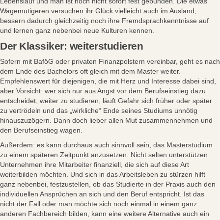
Lebenslauf und man ist noch nicht sofort fest gebunden. Die etwas
Wagemutigeren versuchen ihr Glück vielleicht auch im Ausland,
bessern dadurch gleichzeitig noch ihre Fremdsprachkenntnisse auf
und lernen ganz nebenbei neue Kulturen kennen.
Der Klassiker: weiterstudieren
Sofern mit BaföG oder privaten Finanzpolstern vereinbar, geht es nach
dem Ende des Bachelors oft gleich mit dem Master weiter.
Empfehlenswert für diejenigen, die mit Herz und Interesse dabei sind,
aber Vorsicht: wer sich nur aus Angst vor dem Berufseinstieg dazu
entscheidet, weiter zu studieren, läuft Gefahr sich früher oder später
zu vertrödeln und das „wirkliche“ Ende seines Studiums unnötig
hinauszuzögern. Dann doch lieber allen Mut zusammennehmen und
den Berufseinstieg wagen.
Außerdem: es kann durchaus auch sinnvoll sein, das Masterstudium
zu einem späteren Zeitpunkt anzusetzen. Nicht selten unterstützen
Unternehmen ihre Mitarbeiter finanziell, die sich auf diese Art
weiterbilden möchten. Und sich in das Arbeitsleben zu stürzen hilft
ganz nebenbei, festzustellen, ob das Studierte in der Praxis auch den
individuellen Ansprüchen an sich und den Beruf entspricht. Ist das
nicht der Fall oder man möchte sich noch einmal in einem ganz
anderen Fachbereich bilden, kann eine weitere Alternative auch ein